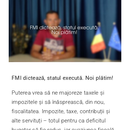
FMI dictează, statul execută. Noi plătim!
Puterea vrea să ne majoreze taxele și
impozitele și să înăsprească, din nou,
fiscalitatea. Impozite, taxe, contribuții și
alte servituți – totul pentru ca deficitul
bugetar să fie redus, iar evaziunea fiscală,