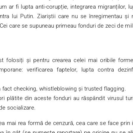
um ar fi lupta anti-corupție, integrarea migranților, 
ontra lui Putin. Ziariștii care nu se înregimentau ș
i. Cei care se supuneau primeau fonduri de zeci de mi
t folosiți și pentru crearea celei mai oribile forme
porane: verificarea faptelor, lupta contra dezinf
a fact checking, whistleblowing și trusted flagging.
ori plătite din aceste fonduri au răspândit virusul tur
r de socializare.
cea mai rea formă de cenzură, cea care se face prin
dea în gât (se numește raportare) pe oricine nu se ali