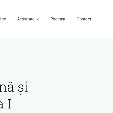
ine
Activitate
Podcast
Contact
nă și
 I