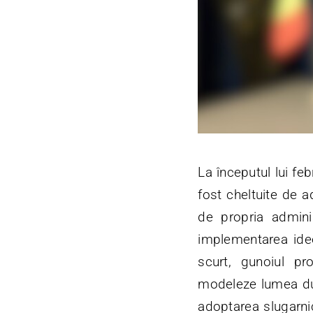
La începutul lui fe
fost cheltuite de a
de propria admini
implementarea ideo
scurt, gunoiul pro
modeleze lumea dup
adoptarea slugarnic