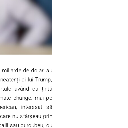
 miliarde de dolari au
neatenți ai lui Trump,
entale
având ca țintă
limate change, mai pe
merican, interesat să
care nu sfârșeau prin
calii sau curcubeu, cu