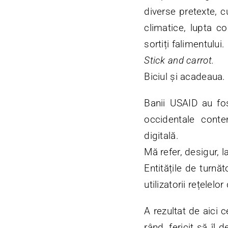
diverse pretexte, c
climatice, lupta c
sortiți falimentulu
Stick and carrot.
Biciul și acadeaua.
Banii USAID au fos
occidentale contem
digitală.
Mă refer, desigur, l
Entitățile de turnăt
utilizatorii rețelelo
A rezultat de aici 
rând, fericit să îl 