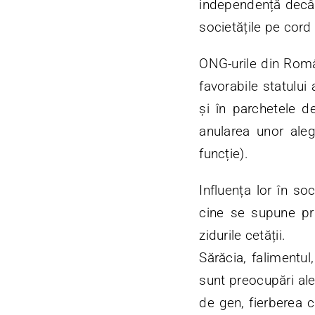
independență decât 
societățile pe cord
ONG-urile din Român
favorabile statului 
și în parchetele d
anularea unor aleg
funcție).
Influența lor în so
cine se supune pr
zidurile cetății.
Sărăcia, falimentul,
sunt preocupări ale
de gen, fierberea cl