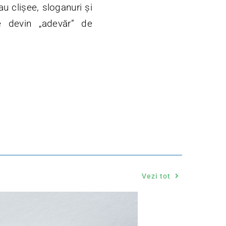
u clișee, sloganuri și
le devin „adevăr” de
Vezi tot