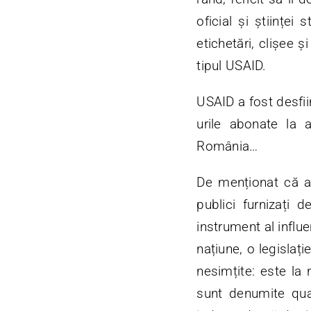
oficial și științei
etichetări, clișee 
tipul USAID.
USAID a fost desfiin
urile abonate la 
România…
De menționat că a
publici furnizați 
instrument al influ
națiune, o legislați
nesimțite: este la n
sunt denumite qua