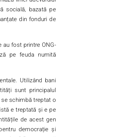
ură socială, bazată pe
inanțate din fonduri de
te au fost printre ONG-
ează pe feuda numită
tale. Utilizând bani
tăți sunt principalul
re se schimbă treptat o
istă e treptată și e pe
Entitățile de acest gen
pentru democrație și