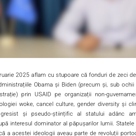
bruarie 2025 aflam cu stupoare că fonduri de zeci de
dministrațiile Obama și Biden (precum și, sub ochii 
strație) prin USAID pe organizații non-guvernam
logiei woke, cancel culture, gender diversity și c
gresist și pseudo-științific al statului adânc a
ă interesul dominator al păpușarilor lumii. Statele 
ă a acestei ideologii aveau parte de revoluții porto