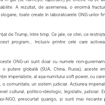
 stabilite. A rezultat, de asemenea, o enormă fract
și slogane, toate create în laboratoarele ONG-urilor f
țat de Trump, între timp. Ce jale, ce chin, ce restriș
acest program… Inclusiv printre cele care activ
ceste ONG-uri sunt doar cu numele non-guvernamen
de o putere globală (SUA, China, Rusia), aceste enti
enței imperialiste, al așa-numitului soft power, cu ca
e, o comunitate, un sistem judiciar. Acțiunea imperial
ivel cultural, politico-ideologic, legislativ, judiciar. 
si-NGO, prescurtat quango, și sunt mai riscante 