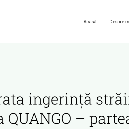
Acasă
Despre m
ata ingerință străi
a QUANGO – partea