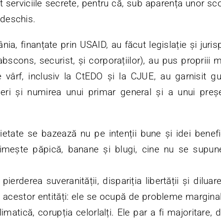
serviciile secrete, pentru că, sub aparența unor sc
 deschis.
ia, finanțate prin USAID, au făcut legislație și juri
abscons, securist, și corporațiilor), au pus propriii m
e vârf, inclusiv la CtEDO și la CJUE, au garnisit g
eri și numirea unui primar general și a unui preș
cietate se bazează nu pe intenții bune și idei bene
imește păpică, banane și blugi, cine nu se supun
 pierderea suveranității, dispariția libertății și diluar
 acestor entități: ele se ocupă de probleme marginal
imatică, corupția celorlalți. Ele par a fi majoritare, 