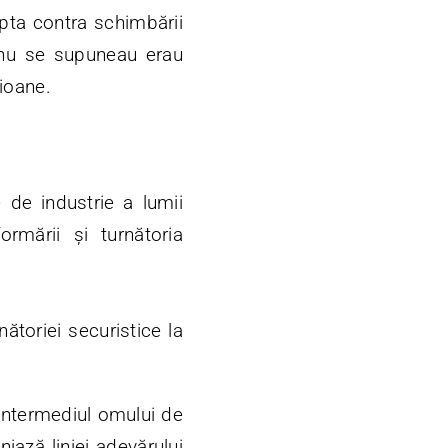
lupta contra schimbării
i nu se supuneau erau
lioane.
 de industrie a lumii
ormării și turnătoria
nătoriei securistice la
 intermediul omului de
niază liniei adevărului