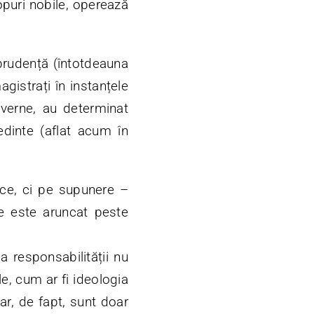
opuri nobile, operează
sprudență (întotdeauna
agistrați în instanțele
uverne, au determinat
edinte (aflat acum în
fice, ci pe supunere –
e este aruncat peste
ea responsabilității nu
e, cum ar fi ideologia
dar, de fapt, sunt doar