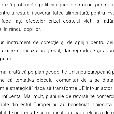
formă profundă a politicii agricole comune, pentru a
entru a restabili suveranitatea alimentară, pentru inves
face faţă efectelor crizei costului vieţii şi adânc
 în rândul copiilor.
un instrument de corecţie şi de sprijin pentru c
tă care mimează progresul, dar reproduce şi adânc
perea.
mai arată că pe plan geopolitic Uniunea Europeană 
ine că tentativa blocului comunitar de a se dis
e strategică” riscă să transforme UE într-un actor izo
 influenţă. Mai mult, planurile de retorsiune comerc
ţările din estul Europei nu au beneficiat niciodată d
l de nedreptate şi marginalizare, iar preluarea de că