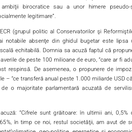
 ambiţii birocratice sau a unor himere pseudo-şt
cialmente legitimare”.
CR (grupul politic al Conservatorilor şi Reformişti
i notabile absenţe din ghidul bugetar este lipsa
iscală echitabilă. Domnia sa acuză faptul că propun
averile de peste 100 milioane de euro, “care ar fi a
 fost respinsă. De asemenea, o propunere de impo
le – “ce transferă anual peste 1.000 miliarde USD căt
 de o majoritate parlamentară acuzată de servilis
cuză: “Cifrele sunt grăitoare: în ultimii ani, 0,5% 
5%, în timp ce noi, restul societăţii, am avut de s
ventat)climatice, geo-politice, energetice şi economic