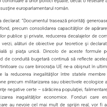
 continuare a unor politici eşuate, decât o resetare
, susţine europarlamentarul român.
declarat: “Documentul trasează priorităţi generoase
 fond, precum consolidarea capacităţilor de apărare 
iilor publice şi private, reducerea decalajelor de co
şi verzi, alături de obiective pur teoretice şi declar
ială şi piaţa unică. Dincolo de aceste formule 
id de conduită bugetară continuă să reflecte acel
ărtinitoare cu care birocraţia UE ne-a obişnuit în ultim
ie la reducerea inegalităţilor între statele membre
one precum militarizarea sau obiectivele ecologice a
inţe negative certe – sărăcirea populaţiei, falimentare
utizarea inagalităţilor economice. Fonduri care e
care au nevoie cel mai mult de sprijin real, vor fi 