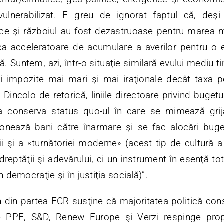
vulnerabilizat. E greu de ignorat faptul că, deş
ice şi războiul au fost dezastruoase pentru marea ma
a acceleratoare de acumulare a averilor pentru o el
ă. Suntem, azi, într-o situaţie similară evului mediu 
i impozite mai mari şi mai iraţionale decât taxa pe
. Dincolo de retorică, liniile directoare privind buge
 a conserva status quo-ul în care se mimează grij
ţionează bani către înarmare şi se fac alocări bu
ii şi a «turnătoriei moderne» (acest tip de cultură 
, dreptăţii şi adevărului, ci un instrument în esenţă tot
n democraţie şi în justiţia socială)”.
din partea ECR susţine că majoritatea politică cons
e PPE, S&D, Renew Europe şi Verzi respinge prop