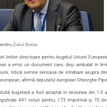
pentru
Ziarul Bursa
.
rii liniilor directoare pentru bugetul Uniunii Europen
an a emis un document care, deşi ambalat în limb
iunii, ridică semne serioase de întrebare asupra dire
l european, afirmă deputatul european Gheorghe Pip
duită bugetară a fost adoptat în sesiunea din 1-3 ap
registrate 441 voturi pentru, 173 împotrivă şi 70 de