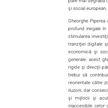
pare mai degrabă o
şi social european
Gheorghe Piperea a 
profund inegale în
stimularea investiţ
tranziţiei digitale 
economică şi soc
generale, acest gh
rigide şi direcţii p
trebui să contribu
reorientate către z
iluzorii, dar consec
şi mijlocii şi ac
inaccesibile celor 