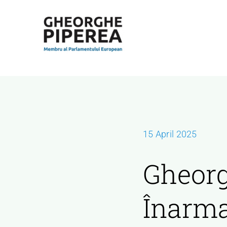
Skip
to
content
15 April 2025
Gheorg
Înarmar