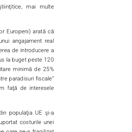
iinţitice, mai multe
lor Europeni) arată că
 unui angajament real
erea de introducere a
dus la buget peste 120
zitare minimă de 25%
re paradisuri fiscale”
m faţă de interesele
din populaţia UE şi-a
uportat costurile unei
e care ne-a fragilizat