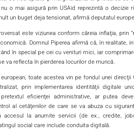
nu o mai asigură prin USAid reprezintă o decizie r
mult un buget deja tensionat, afirmă deputatul europ
oversat este viziunea conform căreia inflaţia, prin “r
conomică. Domnul Piperea afirmă că, în realitate, in
ând în special pe cei cu venituri mici, iar comprima
e va reflecta în pierderea locurilor de muncă.
i european, toate acestea vin pe fondul unei direcţii
tralizat, prin implementarea identităţii digitale un
pretextul eficienţei administrative, ar putea de
ntrol al cetăţenilor de care se va abuza cu siguran
 accesul la anumite servicii (de ex., credite, jobur
tingul social care include conduita digitală.