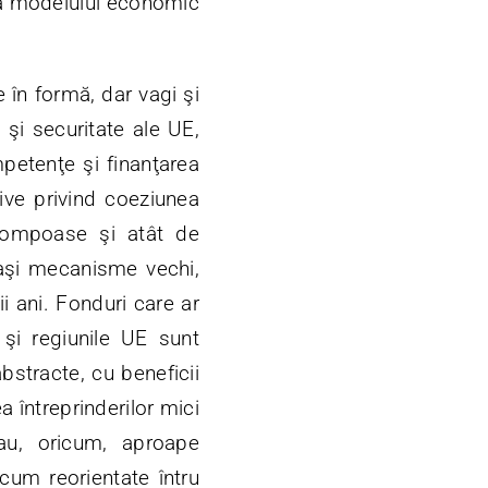
 a modelului economic
 în formă, dar vagi şi
şi securitate ale UE,
mpetenţe şi finanţarea
ative privind coeziunea
pompoase şi atât de
eaşi mecanisme vechi,
ii ani. Fonduri care ar
 şi regiunile UE sunt
bstracte, cu beneficii
a întreprinderilor mici
rau, oricum, aproape
acum reorientate întru