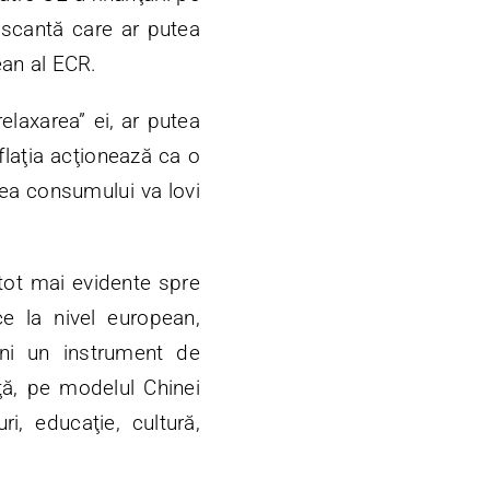
iscantă care ar putea
ean al ECR.
elaxarea” ei, ar putea
flaţia acţionează ca o
rea consumului va lovi
 tot mai evidente spre
ice la nivel european,
veni un instrument de
ţă, pe modelul Chinei
i, educaţie, cultură,