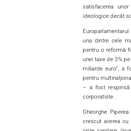
satisfacerea unor
ideologice decât so
Europarlamentarul E
una dintre cele ma
pentru o reformă f
unei taxe de 3% pe 
miliarde euro”, a
pentru multinaţiona
– a fost respinsă
corporatiste.
Gheorghe Piperea a
crescut averea cu 6
crize sanitare, (in