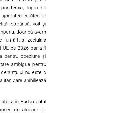
i pandemia, lupta cu
joritatea cetăţenilor
ită restrânsă, voit şi
timpuriu, doar că avem
 fumărit şi zeciuiala
tul UE pe 2026 par a fi
a pentru coeziune şi
getare ambigue pentru
a denunţului nu este o
alitar, care anihiliează
tituită în Parlamentul
uneri de alocare de