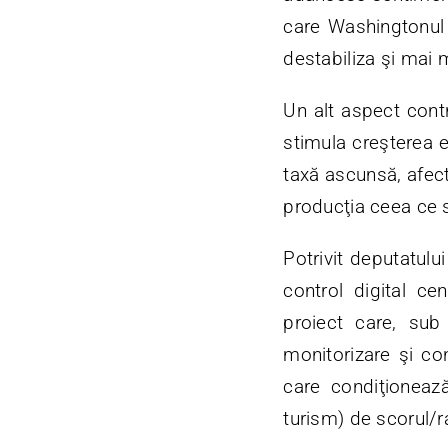
care Washingtonul 
destabiliza şi mai 
Un alt aspect contr
stimula creşterea e
taxă ascunsă, afect
producţia ceea ce s
Potrivit deputatulu
control digital cen
proiect care, sub 
monitorizare şi co
care condiţionează
turism) de scorul/ra