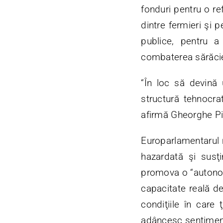
fonduri pentru o re
dintre fermieri şi p
publice, pentru a 
combaterea sărăciei
“În loc să devină 
structură tehnocra
afirmă Gheorghe Pi
Europarlamentarul 
hazardată şi susţ
promova o “autonomi
capacitate reală de
condiţiile în care 
adâncesc sentimentu