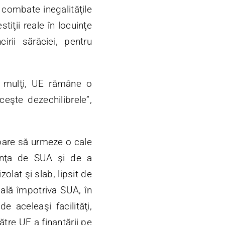
 combate inegalităţile
tiţii reale în locuinţe
irii sărăciei, pentru
ei mulţi, UE rămâne o
eşte dezechilibrele”,
pare să urmeze o cale
tanţa de SUA şi de a
lat şi slab, lipsit de
ială împotriva SUA, în
e aceleaşi facilităţi,
tre UE a finanţării pe