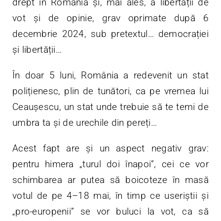
drept în România și, mai ales, a libertății de
vot și de opinie, grav oprimate după 6
decembrie 2024, sub pretextul… democrației
și libertății…
În doar 5 luni, România a redevenit un stat
polițienesc, plin de tunători, ca pe vremea lui
Ceaușescu, un stat unde trebuie să te temi de
umbra ta și de urechile din pereți…
Acest fapt are și un aspect negativ grav:
pentru himera „turul doi înapoi”, cei ce vor
schimbarea ar putea să boicoteze în masă
votul de pe 4–18 mai, în timp ce useriștii și
„pro-europenii” se vor buluci la vot, ca să