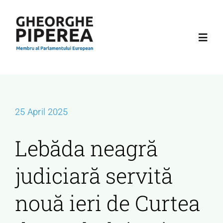
Skip
to
content
Toggl
Navig
Acasă
Despre mine
25 April 2025
Lebăda neagră
Activitate
judiciară servită
Podcast
nouă ieri de Curtea
Contact