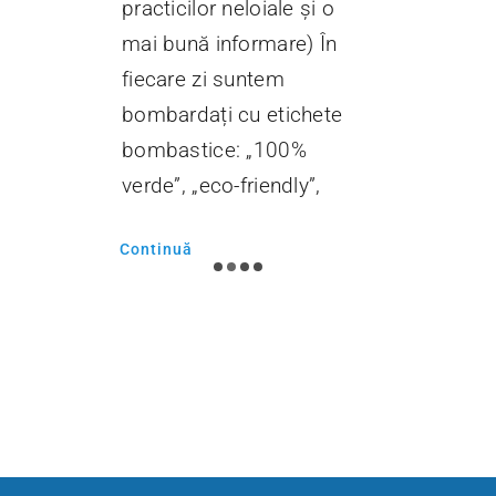
loiale și o
ut
Continuă
rmare) În
ge
ntem
u etichete
Con
 „100%
riendly”,