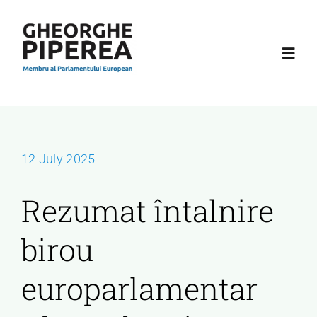
Skip
to
content
Toggl
Navig
Acasă
Despre mine
12 July 2025
Rezumat întalnire
Activitate
birou
Podcast
europarlamentar
Contact