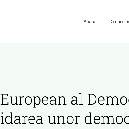
Acasă
Despre m
 European al Democ
idarea unor democ