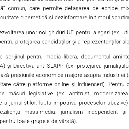
rală” comun, care permite detașarea de echipe mi
curitate cibernetică și dezinformare în timpul scrutinu
voltarea unor noi ghiduri UE pentru alegeri (ex. uti
entru protejarea candidaților și a reprezentanților ale
te sprijinul pentru media liberă, documentul amin
şi Directiva anti-SLAPP (ex. protejarea jurnaliștilor
ează presiunile economice majore asupra industriei 
icitare către platforme online şi influenceri). Pentru
e măsuri legislative (ex. antitrust, modernizarea r
 a jurnaliștilor, lupta împotriva proceselor abuzive)
eziliența mass-media, jurnalism independent și
pentru toate grupele de vârstă).