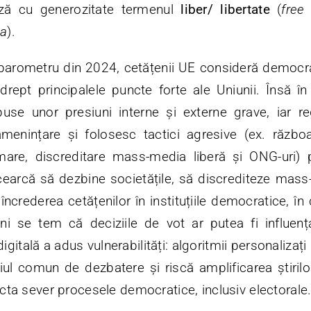
ează cu generozitate
termenul
liber/ libertate
(
free
ia
).
arometru din 2024, cetățenii UE consideră democraț
drept principalele puncte forte ale Uniunii. Însă î
se unor presiuni interne și externe grave, iar reg
enințare și folosesc tactici agresive (ex. războaie
rmare, discreditare mass-media liberă și ONG-uri)
cearcă să dezbine societățile, să discrediteze mass
încrederea cetățenilor în instituțiile democratice, în
i se tem că deciziile de vot ar putea fi influen
digitală a adus vulnerabilități: algoritmii personalizați
l comun de dezbatere și riscă amplificarea știrilor 
fecta sever procesele democratice, inclusiv electorale