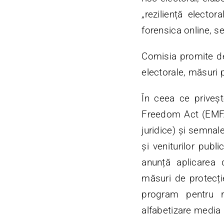
„reziliență electo
forensica online, se
Comisia promite dez
electorale, măsuri p
În ceea ce priveș
Freedom Act (EMFA) 
juridice) și semnal
și veniturilor publ
anunță aplicarea d
măsuri de protecție
program pentru r
alfabetizare media 