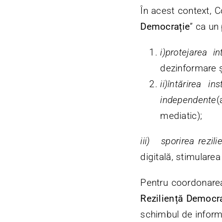
În acest context, 
Democrație
” ca un 
i)
protejarea int
dezinformare ș
ii)
întărirea in
independente
(
mediatic);
iii)
sporirea rezili
digitală, stimularea 
Pentru coordonarea
Reziliență Democr
schimbul de informaț