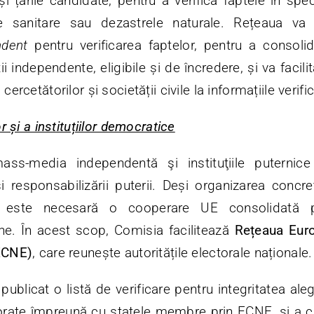
i țările candidate, pentru a verifica faptele în spec
ele sanitare sau dezastrele naturale. Rețeaua v
ndent
pentru verificarea faptelor, pentru a consolida
 independente, eligibile și de încredere, și va facilita
cercetătorilor și societății civile la informațiile verifi
or și a instituțiilor democratice
mass-media independentă şi instituţiile puternic
 şi responsabilizării puterii. Deși organizarea concre
, este necesară o cooperare UE consolidată p
e. În acest scop, Comisia facilitează
Rețeaua Eur
(ECNE)
, care reunește autoritățile electorale naționale.
ublicat o listă de verificare pentru integritatea aleg
aborate împreună cu statele membre prin ECNE, și a