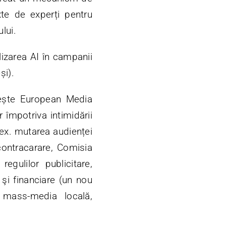
xte de experți pentru
lui.
lizarea AI în campanii
și).
tește European Media
 împotriva intimidării
(ex. mutarea audienței
 contracarare, Comisia
egulilor publicitare,
 şi financiare (un nou
 mass-media locală,