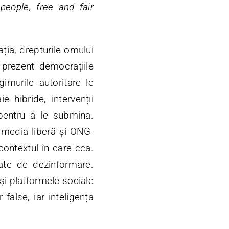
 people, free and fair
ia, drepturile omului
n prezent democrațiile
imurile autoritare le
 hibride, intervenții
 pentru a le submina.
-media liberă și ONG-
 contextul în care cca.
țate de dezinformare.
 și platformele sociale
false, iar inteligența
.