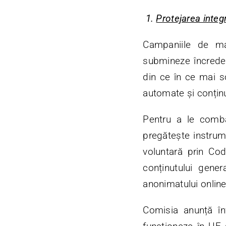
1.
Protejarea integr
Campaniile de ma
submineze încredere
din ce în ce mai so
automate și conținut
Pentru a le comba
pregătește instrum
voluntară prin Cod
conținutului gener
anonimatului online
Comisia anunță în