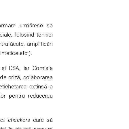
ormare urmăresc să
ciale, folosind tehnici
trafăcute, amplificări
ntetice etc.).
 și DSA, iar Comisia
de criză, colaborarea
etichetarea extinsă a
ilor pentru reducerea
act checkers
care să