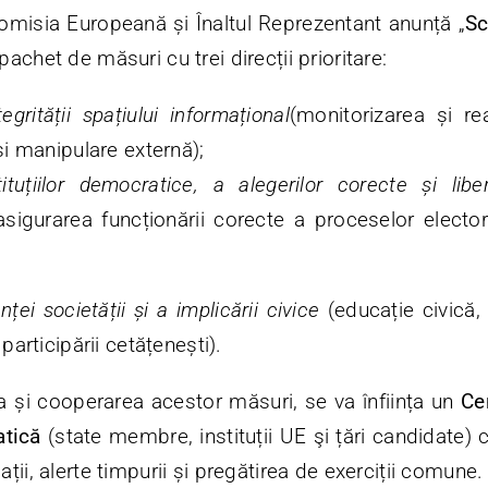
Comisia Europeană și Înaltul Reprezentant anunță „
Sc
pachet de măsuri cu trei direcții prioritare:
egrității spațiului informațional
(monitorizarea și r
i manipulare externă);
stituțiilor democratice, a alegerilor corecte și li
asigurarea funcționării corecte a proceselor elector
enței societății și a implicării civice
(educație civică,
participării cetățenești).
 și cooperarea acestor măsuri, se va înființa un
Ce
atică
(state membre, instituții UE şi țări candidate) 
ii, alerte timpurii și pregătirea de exerciții comune.