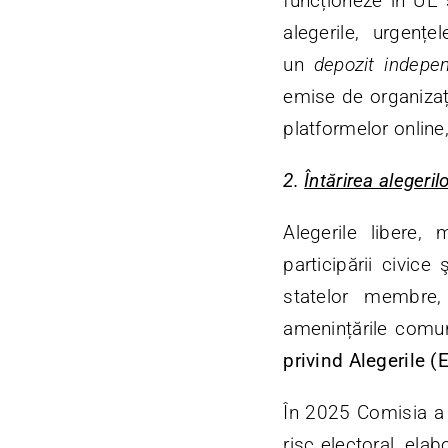
funcționeze în UE ș
alegerile, urgenț
un
depozit indepe
emise de organizații
platformelor online, 
2.
Întărirea alegeril
Alegerile libere, 
participării civice
statelor membre
amenințările comun
privind Alegerile 
În 2025 Comisia a p
risc electoral, el