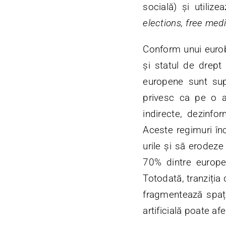
socială) și utiliz
elections, free med
Conform unui eurob
și statul de drept 
europene sunt supu
privesc ca pe o am
indirecte, dezinfo
Aceste regimuri în
urile și să erodeze 
70% dintre europen
Totodată, tranziția 
fragmentează spațiu
artificială poate a