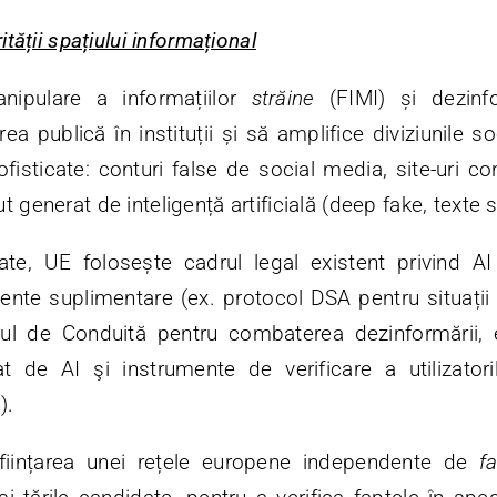
ității spațiului informațional
nipulare a informațiilor
străine
(FIMI) și dezinf
a publică în instituții și să amplifice diviziunile so
fisticate: conturi false de social media, site-uri con
 generat de inteligență artificială (deep fake, texte si
te, UE folosește cadrul legal existent privind AI
ente suplimentare (ex. protocol DSA pentru situații 
ul de Conduită pentru combaterea dezinformării, 
at de AI şi instrumente de verificare a utilizator
).
ființarea unei rețele europene independente de
f