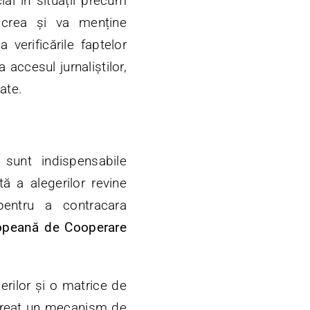
ial în situații precum
a crea și va menține
 verificările faptelor
 accesul jurnaliștilor,
cate.
e sunt indispensabile
tă a alegerilor revine
entru a contracara
opeană de Cooperare
erilor și o matrice de
 creat un mecanism de