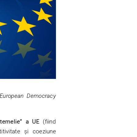
European Democracy
e temelie” a UE
(fiind
tivitate și coeziune